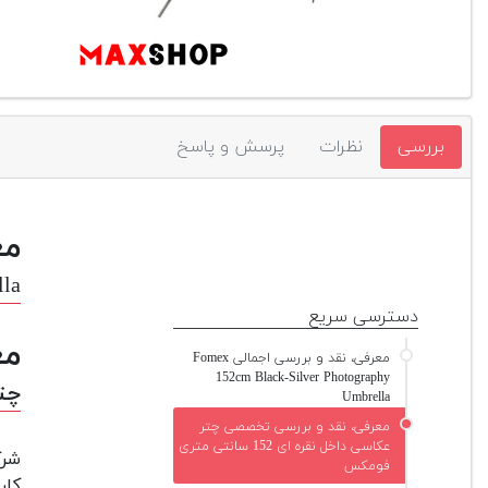
بررسی
نظرات
پرسش و پاسخ
مع
lla
دسترسی سریع
مع
معرفی، نقد و بررسی اجمالی Fomex
152cm Black-Silver Photography
چتر 
Umbrella
معرفی، نقد و بررسی تخصصی چتر
عکاسی داخل نقره ای 152 سانتی متری
شرک
فومکس
کار