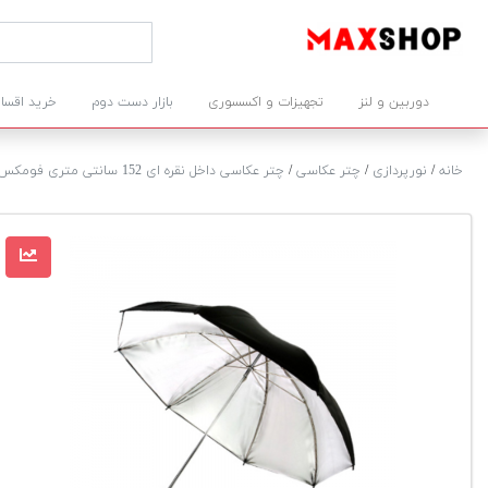
دوربین و لنز
تجهیزات و اکسسوری
بازار دست دوم
خرید اقسا
خانه
/
نورپردازی
/
چتر عکاسی
/
چتر عکاسی داخل نقره ای 152 سانتی متری فومکس