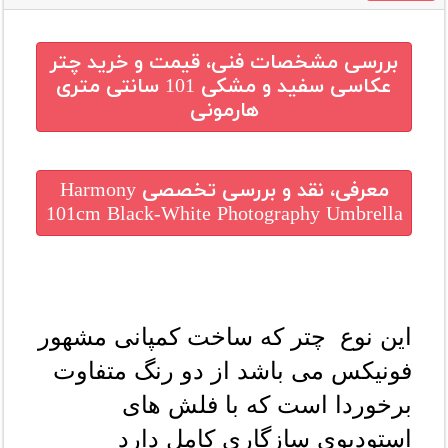
بررسی مشخصات فنی، قیمت و خرید
چتر
عکاسی سفید و مشکی 101 سانتی متری
هارمونی
معرفی، نقد و بررسی تخصصی
Harmony
101cm Black-White Photography Umbrella
این نوع  چتر که ساخت کمپانی مشهور 
فونیکس می باشد از دو رنگ متفاوت 
برخوردا است که با فلش های 
استودیوی سازگاری کامل دارد