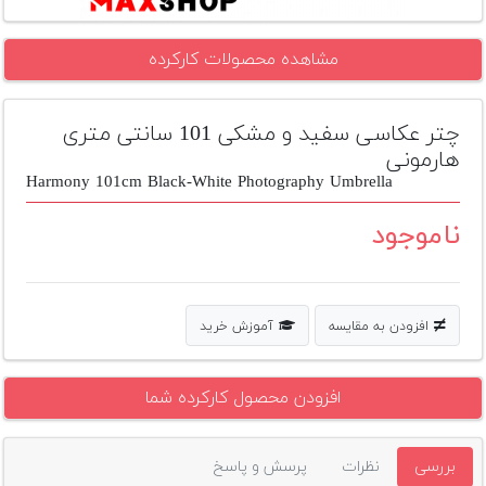
تجهیزات
مشاهده محصولات کارکرده
مکث
پلاس
چتر عکاسی سفید و مشکی 101 سانتی متری
افزودن
محصول
هارمونی
دست
Harmony 101cm Black-White Photography Umbrella
دوم
ناموجود
لیست
قیمت
دوربین
افزودن به مقایسه
آموزش خرید
بله
افزودن محصول کارکرده شما
بررسی
نظرات
پرسش و پاسخ