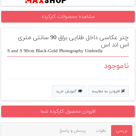
تجهیزات
مشاهده محصولات کارکرده
مکث
پلاس
چتر عکاسی داخل طلایی براق 90 سانتی متری
افزودن
محصول
اس اند اس
دست
S and S 90cm Black-Gold Photography Umbrella
دوم
ناموجود
لیست
قیمت
دوربین
افزودن به مقایسه
آموزش خرید
بله
افزودن محصول کارکرده شما
بررسی
نظرات
پرسش و پاسخ