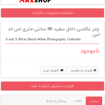
تجهیزات
مشاهده محصولات کارکرده
مکث
پلاس
چتر عکاسی داخل سفید 90 سانتی متری اس اند
افزودن
محصول
اس
دست
S and S 90cm Black-White Photography Umbrella
دوم
ناموجود
لیست
قیمت
دوربین
افزودن به مقایسه
آموزش خرید
بله
افزودن محصول کارکرده شما
بررسی
نظرات
پرسش و پاسخ