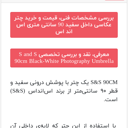
بررسی مشخصات فنی، قیمت و خرید
چتر
عکاسی داخل سفید 90 سانتی متری اس
اند اس
معرفی، نقد و بررسی تخصصی
S and S
90cm Black-White Photography Umbrella
S&S 90CM یک چتر با پوشش درونی سفید و
قطر ۹۰ سانتی‌متر از برند اس‌انداس (S&S)
است.
با استفاده از این چتر که لایه‌ی داخلی آن