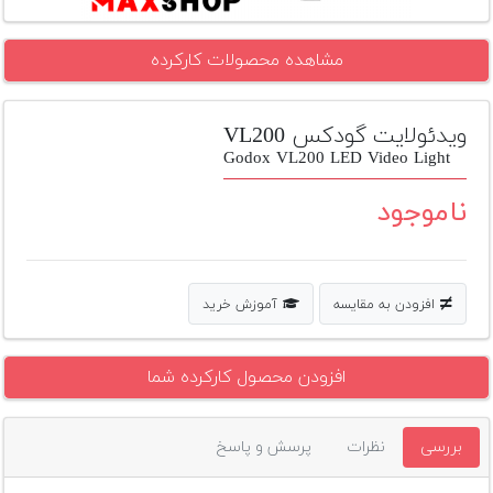
تجهیزات
مشاهده محصولات کارکرده
مکث
پلاس
ویدئولایت گودکس VL200
افزودن
محصول
Godox VL200 LED Video Light
دست
دوم
ناموجود
لیست
قیمت
دوربین
افزودن به مقایسه
آموزش خرید
بله
افزودن محصول کارکرده شما
بررسی
نظرات
پرسش و پاسخ