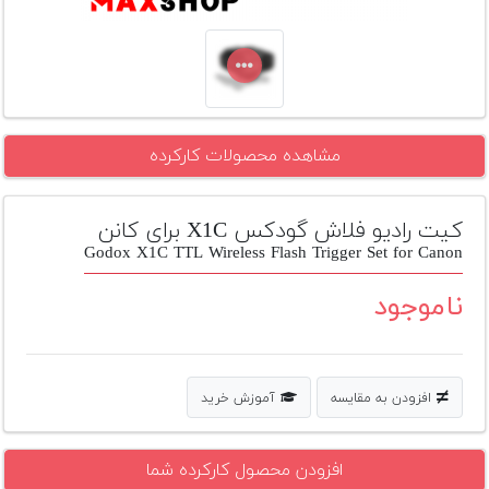
تجهیزات
مکث
پلاس
افزودن
مشاهده محصولات کارکرده
محصول
دست
دوم
کیت رادیو فلاش گودکس X1C برای کانن
لیست
Godox X1C TTL Wireless Flash Trigger Set for Canon
قیمت
دوربین
ناموجود
بله
افزودن به مقایسه
آموزش خرید
افزودن محصول کارکرده شما