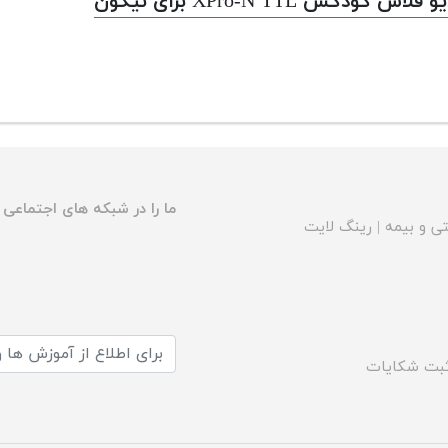
 فلاش گودکس XPro-N TTL برای نیکون
ما را در شبکه های اجتماعی د
ی و بیمه
|
رینگ لایت
بت شکایات