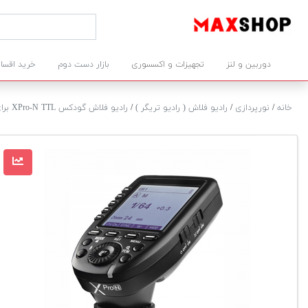
دوربین و لنز
تجهیزات و اکسسوری
بازار دست دوم
خرید اقسا
خانه
/
نورپردازی
/
رادیو فلاش ( رادیو تریگر )
/
رادیو فلاش گودکس XPro-N TTL برای نیکون