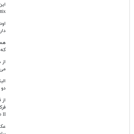
این
Phottix آن را به 
دارد
همچ
که بتوا
از 
می 
دو برای Nikon باشن
Strato II و  II
عکا
برای