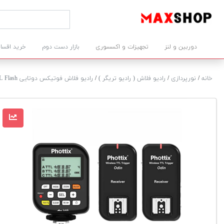
دوربین و لنز
تجهیزات و اکسسوری
بازار دست دوم
خرید اقسا
خانه
/
نورپردازی
/
رادیو فلاش ( رادیو تریگر )
/
رادیو فلاش فوتیکس دوتایی Odin TTL Flash