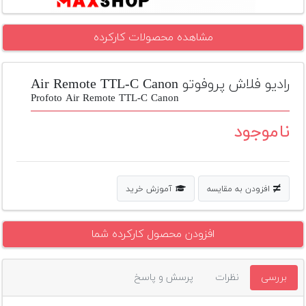
تجهیزات
مشاهده محصولات کارکرده
مکث
پلاس
رادیو فلاش پروفوتو Air Remote TTL-C Canon
افزودن
محصول
Profoto Air Remote TTL-C Canon
دست
دوم
ناموجود
لیست
قیمت
دوربین
افزودن به مقایسه
آموزش خرید
بله
افزودن محصول کارکرده شما
بررسی
نظرات
پرسش و پاسخ