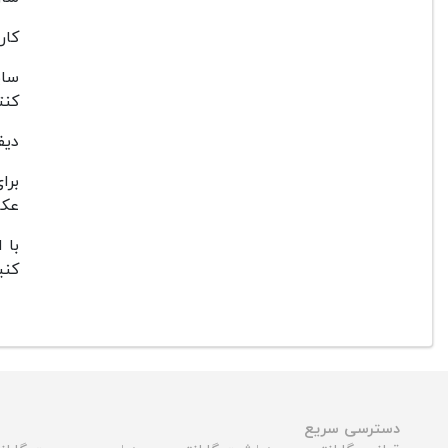
کار
سای
کنت
دیف
برا
عکا
با 
کنی
دسترسی سریع