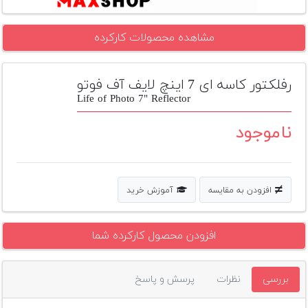
تجهیزات
مشاهده محصولات کارکرده
مکث
پلاس
رفلکتور کاسه ای 7 اینچ لایف آف فوتو
افزودن
محصول
Life of Photo 7" Reflector
دست
دوم
ناموجود
لیست
قیمت
دوربین
افزودن به مقایسه
آموزش خرید
بله
افزودن محصول کارکرده شما
بررسی
نظرات
پرسش و پاسخ