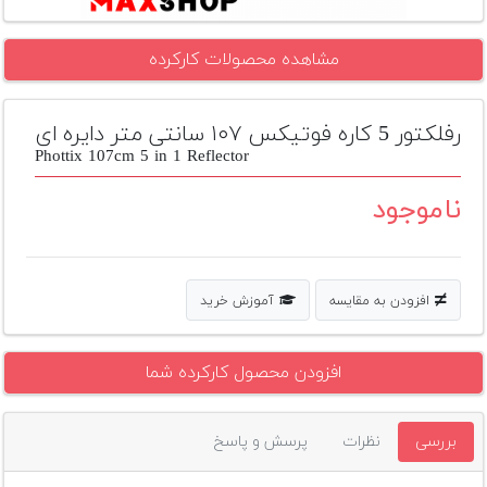
تجهیزات
مشاهده محصولات کارکرده
مکث
پلاس
رفلکتور 5 کاره فوتیکس ۱۰۷ سانتی متر دایره ای
افزودن
محصول
Phottix 107cm 5 in 1 Reflector
دست
دوم
ناموجود
لیست
قیمت
دوربین
افزودن به مقایسه
آموزش خرید
بله
افزودن محصول کارکرده شما
بررسی
نظرات
پرسش و پاسخ