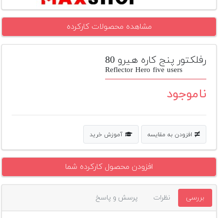
تجهیزات
مشاهده محصولات کارکرده
مکث
پلاس
رفلکتور پنج کاره هیرو 80
افزودن
محصول
Reflector Hero five users
دست
دوم
ناموجود
لیست
قیمت
دوربین
افزودن به مقایسه
آموزش خرید
بله
افزودن محصول کارکرده شما
بررسی
نظرات
پرسش و پاسخ