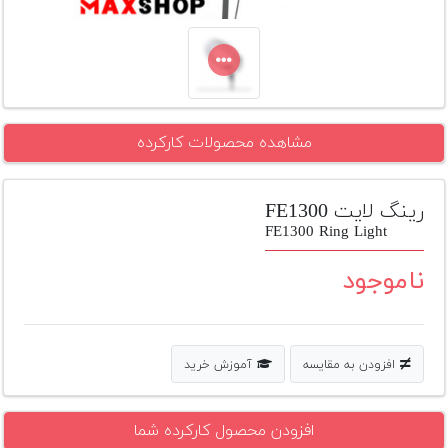
تجهیزات
مکث
پلاس
افزودن
مشاهده محصولات کارکرده
محصول
دست
دوم
رینگ لایت FE1300
لیست
FE1300 Ring Light
قیمت
دوربین
ناموجود
بله
افزودن به مقایسه
آموزش خرید
افزودن محصول کارکرده شما