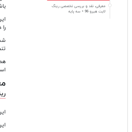
باش
معرفی، نقد و بررسی تخصصی رینگ
لایت هیرو 96 + سه پایه
را 
شما
تنظ
همچ
است
مع
رینگ
این
این