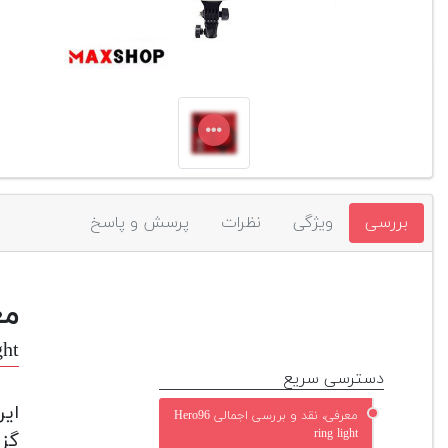
بررسی
ویژگی
نظرات
پرسش و پاسخ
مع
ght
دسترسی سریع
ای
معرفی، نقد و بررسی اجمالی Hero96
ring light
گزی