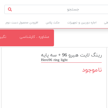
طی
اجاره دوربین و تجهیزات
مکث پلاس
افزودن محصول دست دوم
مشاوره . کارشناسی
نگی
رینگ لایت هیرو 96 + سه پایه
Hero96 ring light
ناموجود