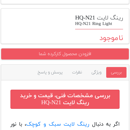
تجهیزات
مکث
رینگ لایت HQ-N21
پلاس
HQ-N21 Ring Light
افزودن
ناموجود
محصول
دست
افزودن محصول کارکرده شما
دوم
لیست
بررسی
ویژگی
نظرات
پرسش و پاسخ
قیمت
دوربین
بله
بررسی مشخصات فنی، قیمت و خرید
رینگ لایت HQ-N21
اگر به دنبال
رینگ لایت سبک و کوچک
، با نور