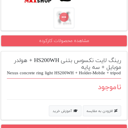
تجهیزات
مکث
پلاس
افزودن
مشاهده محصولات کارکرده
محصول
دست
دوم
رینگ لایت نکسوس بتنی HS200WH + هولدر
لیست
موبایل + سه پایه
قیمت
Nexus concrete ring light HS200WH + Holder-Mobile + tripod
دوربین
ناموجود
بله
افزودن به مقایسه
آموزش خرید