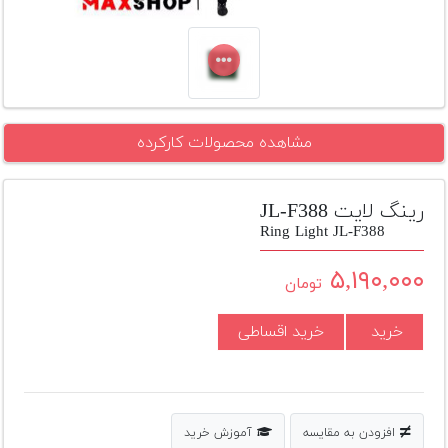
تجهیزات
مکث
پلاس
افزودن
مشاهده محصولات کارکرده
محصول
دست
دوم
رینگ لایت JL-F388
لیست
Ring Light JL-F388
قیمت
دوربین
۵,۱۹۰,۰۰۰
تومان
بله
خرید
خرید اقساطی
افزودن به مقایسه
آموزش خرید