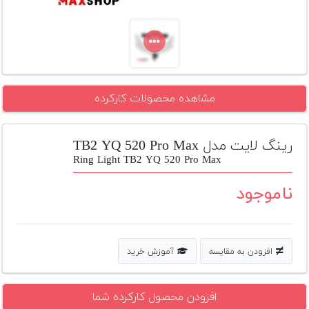
تجهیزات
مکث
پلاس
افزودن
مشاهده محصولات کارکرده
محصول
دست
دوم
رینگ لایت مدل TB2 YQ 520 Pro Max
لیست
Ring Light TB2 YQ 520 Pro Max
قیمت
دوربین
ناموجود
بله
افزودن به مقایسه
آموزش خرید
افزودن محصول کارکرده شما