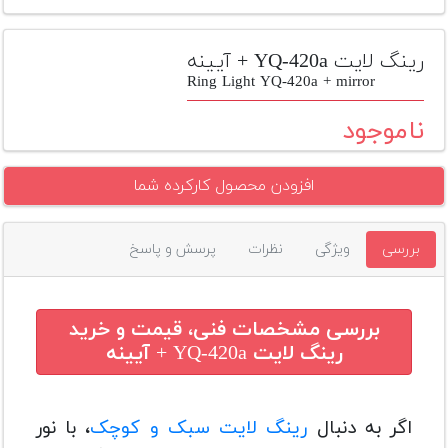
تجهیزات
مکث
رینگ لایت YQ-420a + آیینه
پلاس
Ring Light YQ-420a + mirror
افزودن
ناموجود
محصول
دست
افزودن محصول کارکرده شما
دوم
لیست
بررسی
ویژگی
نظرات
پرسش و پاسخ
قیمت
دوربین
بله
بررسی مشخصات فنی، قیمت و خرید
رینگ لایت YQ-420a + آیینه
اگر به دنبال
رینگ لایت سبک و کوچک
، با نور