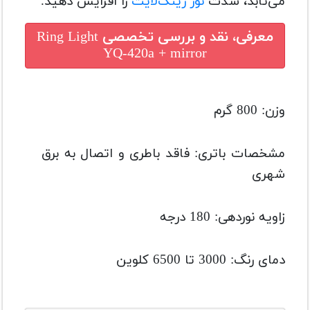
می‌تابد، شدت
نور رینگ‌لایت
را افزایش دهید.
معرفی، نقد و بررسی تخصصی
Ring Light
YQ-420a + mirror
وزن: 800 گرم
مشخصات باتری: فاقد باطری و اتصال به برق
شهری
زاویه نوردهی: 180 درجه
دمای رنگ: 3000 تا 6500 کلوین