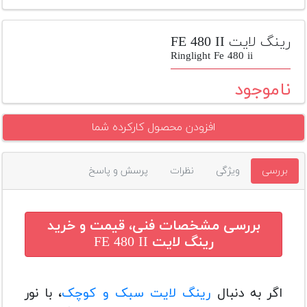
تجهیزات
مکث
رینگ لایت FE 480 II
پلاس
Ringlight Fe 480 ii
افزودن
ناموجود
محصول
دست
افزودن محصول کارکرده شما
دوم
لیست
بررسی
ویژگی
نظرات
پرسش و پاسخ
قیمت
دوربین
بله
بررسی مشخصات فنی، قیمت و خرید
رینگ لایت FE 480 II
اگر به دنبال
رینگ لایت سبک و کوچک
، با نور