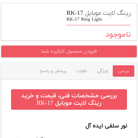
تجهیزات
رینگ لایت موبایل RK-17
مکث
RK-17 Ring Light
پلاس
ناموجود
افزودن
محصول
دست
افزودن محصول کارکرده شما
دوم
لیست
بررسی
ویژگی
نظرات
پرسش و پاسخ
قیمت
دوربین
بررسی مشخصات فنی، قیمت و خرید
بله
رینگ لایت موبایل RK-17
نور سلفی ایده آل