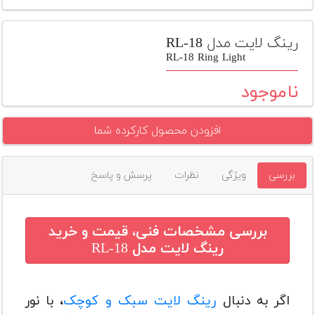
تجهیزات
مکث
رینگ لایت مدل RL-18
پلاس
RL-18 Ring Light
افزودن
ناموجود
محصول
دست
افزودن محصول کارکرده شما
دوم
لیست
بررسی
ویژگی
نظرات
پرسش و پاسخ
قیمت
دوربین
بله
بررسی مشخصات فنی، قیمت و خرید
رینگ لایت مدل RL-18
اگر به دنبال
رینگ لایت سبک و کوچک
، با نور