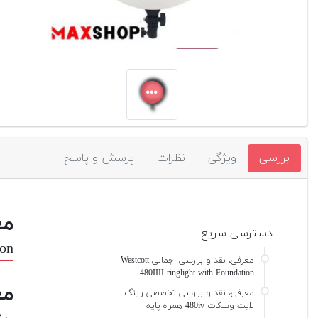
بررسی
ویژگی
نظرات
پرسش و پاسخ
مع
دسترسی سریع
ion
معرفی، نقد و بررسی اجمالی Westcott
480IIII ringlight with Foundation
مع
معرفی، نقد و بررسی تخصصی رينگ
لايت وسکات 480iv همراه پایه