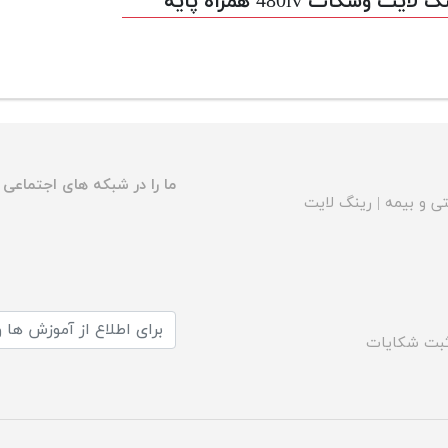
 لايت وسکات 480iv همراه پایه
ما را در شبکه های اجتماعی د
ی و بیمه
|
رینگ لایت
بت شکایات