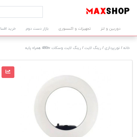
دوربین و لنز
تجهیزات و اکسسوری
بازار دست دوم
خرید اقسا
خانه
/
نورپردازی
/
رینگ لایت
/
رينگ لايت وسکات 480iv همراه پایه