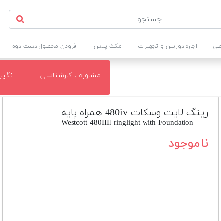
طی
اجاره دوربین و تجهیزات
مکث پلاس
افزودن محصول دست دوم
مشاوره . کارشناسی
نگی
رينگ لايت وسکات 480iv همراه پایه
Westcott 480IIII ringlight with Foundation
ناموجود