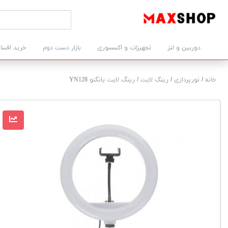
دوربین و لنز
تجهیزات و اکسسوری
بازار دست دوم
خرید اقسا
خانه
/
نورپردازی
/
رینگ لایت
/
رینگ لایت یانگنو YN128