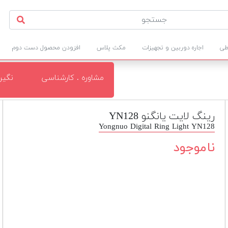
طی
اجاره دوربین و تجهیزات
مکث پلاس
افزودن محصول دست دوم
مشاوره . کارشناسی
نگی
رینگ لایت یانگنو YN128
Yongnuo Digital Ring Light YN128
ناموجود