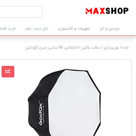
دوربین و لنز
تجهیزات و اکسسوری
بازار دست دوم
خرید اقسا
خانه
/
نورپردازی
/
سافت باکس
/
اکتاباکس 95 سانتی متری گودکس