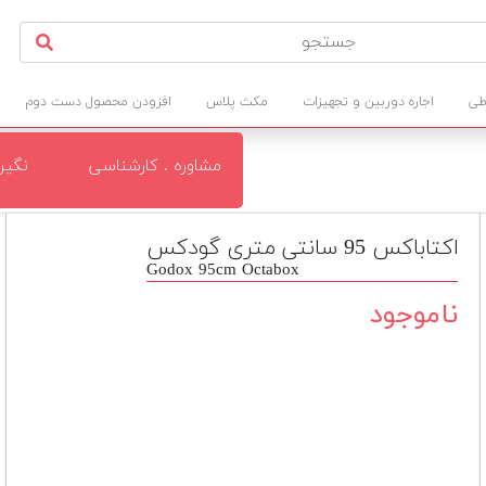
طی
اجاره دوربین و تجهیزات
مکث پلاس
افزودن محصول دست دوم
مشاوره . کارشناسی
نگی
اکتاباکس 95 سانتی متری گودکس
Godox 95cm Octabox
ناموجود