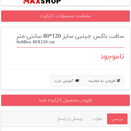
تجهیزات
مشاهده محصولات کارکرده
مکث
پلاس
سافت باکس جینبی سایز 120*80 سانتی متر
افزودن
محصول
SoftBox 80X120 cm
دست
دوم
ناموجود
لیست
قیمت
دوربین
افزودن به مقایسه
آموزش خرید
بله
افزودن محصول کارکرده شما
بررسی
نظرات
پرسش و پاسخ