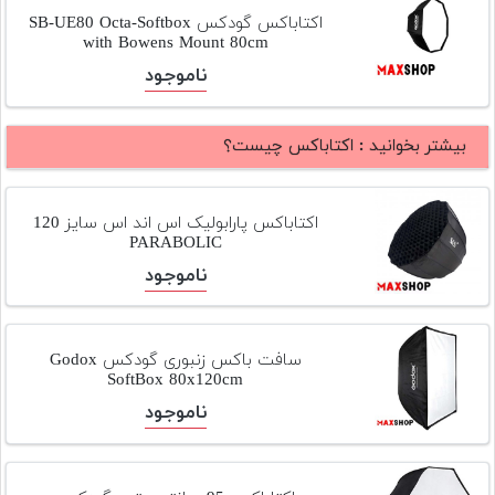
تجهیزات
اکتاباکس گودکس SB-UE80 Octa-Softbox
with Bowens Mount 80cm
مکث
ناموجود
پلاس
افزودن
بیشتر بخوانید :
اکتاباکس چیست؟
محصول
دست
دوم
اکتاباکس پارابولیک اس اند اس سایز 120
PARABOLIC
لیست
ناموجود
قیمت
دوربین
بله
سافت باکس زنبوری گودکس Godox
SoftBox 80x120cm
ناموجود