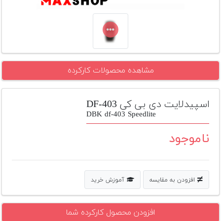
تجهیزات
مکث
پلاس
افزودن
مشاهده محصولات کارکرده
محصول
دست
دوم
اسپیدلایت دی بی کی DF-403
لیست
DBK df-403 Speedlite
قیمت
دوربین
ناموجود
بله
افزودن به مقایسه
آموزش خرید
افزودن محصول کارکرده شما