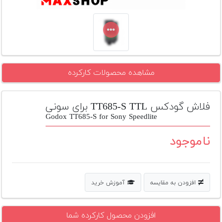
تجهیزات
مکث
پلاس
افزودن
محصول
مشاهده محصولات کارکرده
دست
دوم
فلاش گودکس TT685-S TTL برای سونی
لیست
Godox TT685-S for Sony Speedlite
قیمت
دوربین
ناموجود
بله
افزودن به مقایسه
آموزش خرید
افزودن محصول کارکرده شما