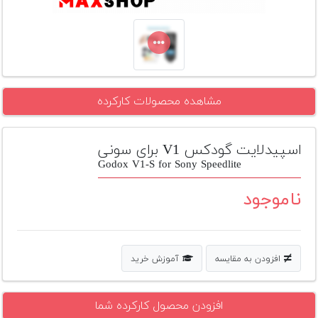
تجهیزات
مکث
پلاس
افزودن
مشاهده محصولات کارکرده
محصول
دست
دوم
اسپیدلایت گودکس V1 برای سونی
لیست
Godox V1-S for Sony Speedlite
قیمت
دوربین
ناموجود
بله
افزودن به مقایسه
آموزش خرید
افزودن محصول کارکرده شما