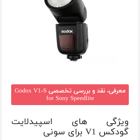
معرفی، نقد و بررسی تخصصی
Godox V1-S
for Sony Speedlite
ویژگی های اسپیدلایت
گودکس V1 برای سونی