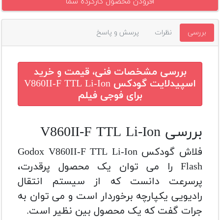
افزودن محصول کارکرده شما
بررسی
نظرات
پرسش و پاسخ
بررسی مشخصات فنی، قیمت و خرید
اسپیدلایت گودکس V860II-F TTL Li-Ion
برای فوجی فیلم
بررسی V860II-F TTL Li-Ion
فلاش گودکس Godox V860II-F TTL Li-Ion
Flash را می توان یک محصول پرقدرت،
پرسرعت دانست که از سیستم انتقال
رادیویی یکپارچه برخوردار است و می توان به
جرات گفت که یک محصول بین نظیر است.