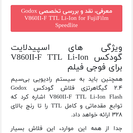
معرفی، نقد و بررسی تخصصی
Godox
V860II-F TTL Li-Ion for FujiFilm
Speedlite
ویژگی های اسپیدلایت
گودکس V860II-F TTL Li-Ion
برای فوجی فیلم
همچنین باید به سیستم رادیویی بی‌سیم
۲.۴ گیگاهرتزی فلاش گودکس Godox
V860II-F TTL Li-Ion Flash اشاره کرد که
توابع مقدماتی و کامل TTL را تا رنج بالای
۳۲۸ ارائه خواهد داد.
جدا از همه این موارد، این فلاش بسیار