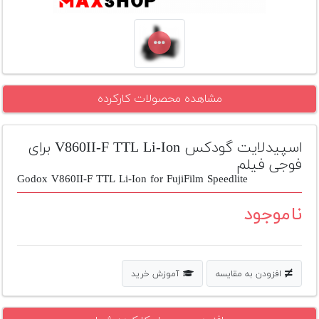
تجهیزات
مکث
پلاس
افزودن
مشاهده محصولات کارکرده
محصول
دست
دوم
اسپیدلایت گودکس V860II-F TTL Li-Ion برای
فوجی فیلم
لیست
قیمت
Godox V860II-F TTL Li-Ion for FujiFilm Speedlite
دوربین
ناموجود
بله
افزودن به مقایسه
آموزش خرید