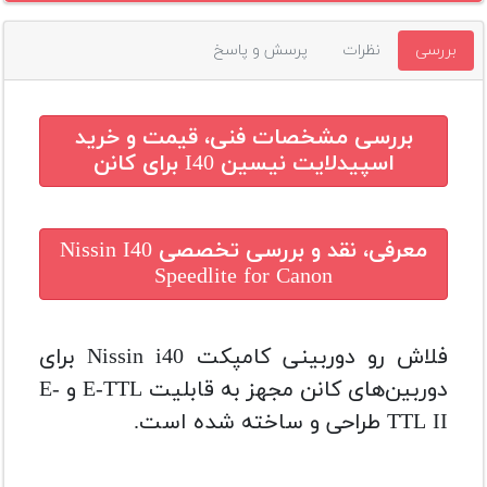
بررسی
نظرات
پرسش و پاسخ
بررسی مشخصات فنی، قیمت و خرید
اسپیدلایت نیسین I40 برای کانن
معرفی، نقد و بررسی تخصصی
Nissin I40
Speedlite for Canon
فلاش رو دوربینی کامپکت Nissin i40 برای
دوربین‌های کانن مجهز به قابلیت E-TTL و E-
TTL II طراحی و ساخته شده است.