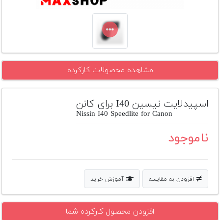
تجهیزات
مکث
پلاس
افزودن
مشاهده محصولات کارکرده
محصول
دست
دوم
اسپیدلایت نیسین I40 برای کانن
لیست
Nissin I40 Speedlite for Canon
قیمت
دوربین
ناموجود
بله
افزودن به مقایسه
آموزش خرید
افزودن محصول کارکرده شما