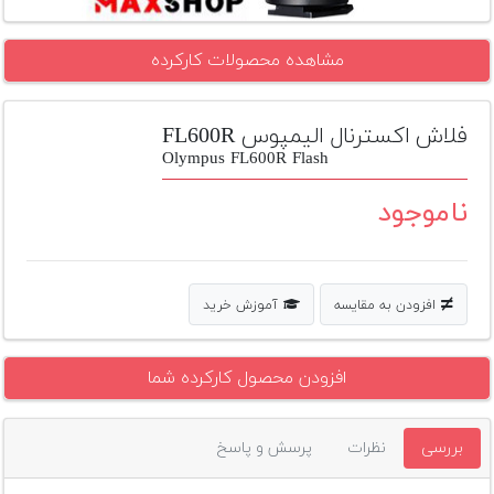
تجهیزات
مشاهده محصولات کارکرده
مکث
پلاس
فلاش اکسترنال الیمپوس FL600R
افزودن
محصول
Olympus FL600R Flash
دست
دوم
ناموجود
لیست
قیمت
دوربین
افزودن به مقایسه
آموزش خرید
بله
افزودن محصول کارکرده شما
بررسی
نظرات
پرسش و پاسخ