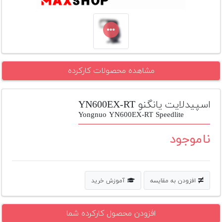
تجهیزات
مکث
پلاس
افزودن
مشاهده محصولات کارکرده
محصول
دست
دوم
اسپیدلایت یانگنو YN600EX-RT
لیست
Yongnuo YN600EX-RT Speedlite
قیمت
دوربین
ناموجود
بله
افزودن به مقایسه
آموزش خرید
افزودن محصول کارکرده شما