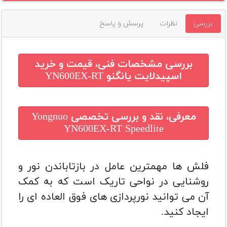
بررسی
نظرات
پرسش و پاسخ
بررسی مشخصات فنی، قیمت و خرید
اسپیدلایت یانگنو YN600EX-RT
معرفی، نقد و بررسی تخصصی
Yongnuo
YN600EX-RT Speedlite
فلش ها مهمترین عامل در بازتاباندن نور و
روشنایی در نواحی تاریک است که به کمک
آن می توانید نورپردازی های فوق العاده ای را
ایجاد کنید.