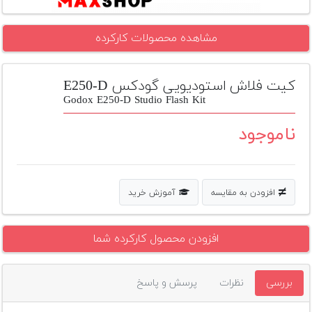
تجهیزات
مشاهده محصولات کارکرده
مکث
پلاس
کیت فلاش استودیویی گودکس E250-D
افزودن
محصول
Godox E250-D Studio Flash Kit
دست
دوم
ناموجود
لیست
قیمت
دوربین
افزودن به مقایسه
آموزش خرید
بله
افزودن محصول کارکرده شما
بررسی
نظرات
پرسش و پاسخ