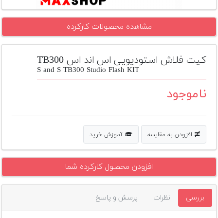
تجهیزات
مشاهده محصولات کارکرده
مکث
پلاس
کیت فلاش استودیویی اس اند اس TB300
افزودن
محصول
S and S TB300 Studio Flash KIT
دست
دوم
ناموجود
لیست
قیمت
دوربین
افزودن به مقایسه
آموزش خرید
بله
افزودن محصول کارکرده شما
بررسی
نظرات
پرسش و پاسخ