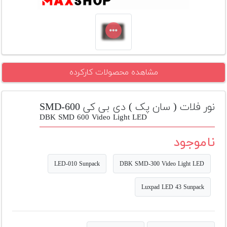
تجهیزات
مکث
پلاس
افزودن
مشاهده محصولات کارکرده
محصول
دست
دوم
نور فلات ( سان پک ) دی بی کی SMD-600
لیست
DBK SMD 600 Video Light LED
قیمت
دوربین
ناموجود
بله
LED-010 Sunpack
DBK SMD-300 Video Light LED
Luxpad LED 43 Sunpack