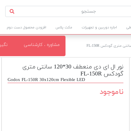
طی
اجاره دوربین و تجهیزات
مکث پلاس
افزودن محصول دست دوم
مشاوره . کارشناسی
نگی
نور ال ای دی منعطف 30*120 سانتی متری
گودکس FL-150R
Godox FL-150R 30x120cm Flexible LED
ناموجود