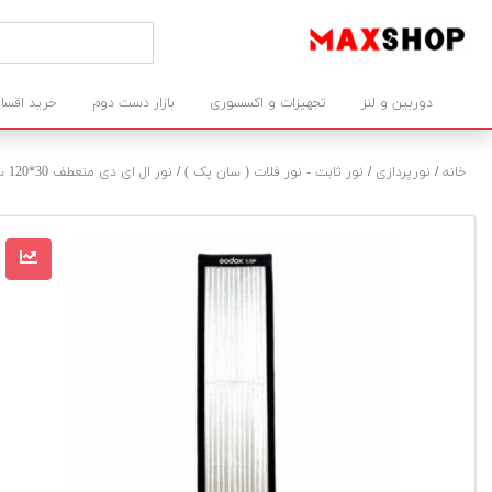
دوربین و لنز
تجهیزات و اکسسوری
بازار دست دوم
خرید اقسا
خانه
/
نورپردازی
/
نور ثابت - نور فلات ( سان پک )
/
نور ال ای دی منعطف 30*120 سانتی متری گودکس FL-150R