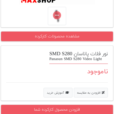
تجهیزات
مکث
پلاس
افزودن
مشاهده محصولات کارکرده
محصول
دست
دوم
نور فلات پاناسان SMD S280
لیست
Panasun SMD S280 Video Light
قیمت
دوربین
ناموجود
بله
افزودن به مقایسه
آموزش خرید
افزودن محصول کارکرده شما