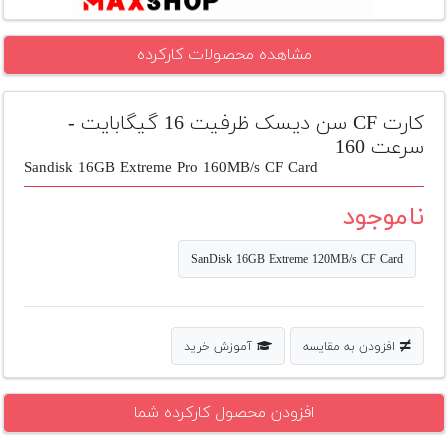
تجهیزات
مشاهده محصولات کارکرده
مکث
پلاس
کارت CF سن دیسک ظرفیت 16 گیگابایت -
افزودن
محصول
سرعت 160
دست
Sandisk 16GB Extreme Pro 160MB/s CF Card
دوم
ناموجود
لیست
قیمت
SanDisk 16GB Extreme 120MB/s CF Card
دوربین
بله
افزودن به مقایسه
آموزش خرید
افزودن محصول کارکرده شما