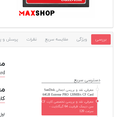
بررسی
ویژگی
مقایسه سریع
نظرات
پرسش و پ
مع
rd
دسترسی سریع
مع
معرفی، نقد و بررسی اجمالی SanDisk
64GB Extreme PRO 120MB/s CF Card
کارت CF سن دیسک ظر
معرفی، نقد و بررسی تخصصی کارت CF
سن دیسک ظرفیت 64 گیگابایت -
سرعت 120