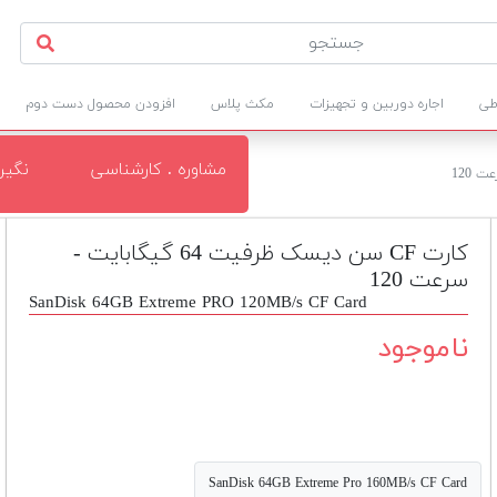
طی
اجاره دوربین و تجهیزات
مکث پلاس
افزودن محصول دست دوم
مشاوره . کارشناسی
نگی
کارت CF سن دیسک ظرفیت 64 گیگابایت -
سرعت 120
SanDisk 64GB Extreme PRO 120MB/s CF Card
ناموجود
SanDisk 64GB Extreme Pro 160MB/s CF Card