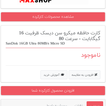
تجهیزات
مکث
مشاهده محصولات کارکرده
پلاس
افزودن
کارت حافظه میکرو سن دیسک ظرفیت 16
محصول
گیگابایت - سرعت 80
دست
SanDisk 16GB Ultra 80MB/s Micro SD
دوم
ناموجود
لیست
قیمت
دوربین
بله
افزودن به مقایسه
آموزش خرید
افزودن محصول کارکرده شما
بررسی
نظرات
پرسش و پاسخ