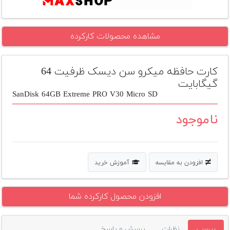
تجهیزات
مکث
مشاهده محصولات کارکرده
پلاس
افزودن
کارت حافظه میکرو سن دیسک ظرفیت 64
محصول
گیگابایت
دست
SanDisk 64GB Extreme PRO V30 Micro SD
دوم
ناموجود
لیست
قیمت
دوربین
بله
افزودن به مقایسه
آموزش خرید
افزودن محصول کارکرده شما
بررسی
نظرات
پرسش و پاسخ