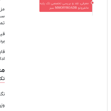
معرفی، نقد و بررسی تخصصی تک پایه
مانفروتو MMOFFROADB سبز
سطح
تما
برد
قاب
ادام
مع
تک پا
نگ
وزن 