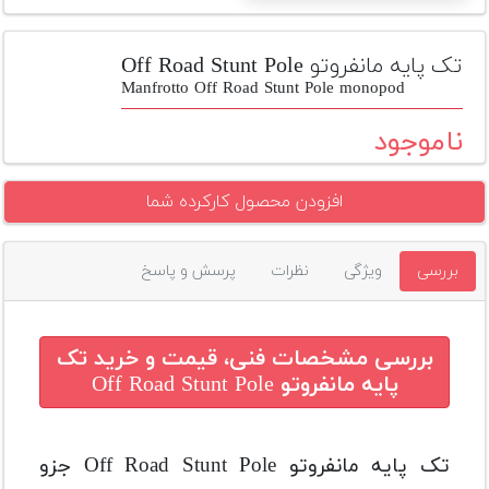
تجهیزات
مکث
تک پایه مانفروتو Off Road Stunt Pole
پلاس
Manfrotto Off Road Stunt Pole monopod
افزودن
ناموجود
محصول
دست
افزودن محصول کارکرده شما
دوم
لیست
بررسی
ویژگی
نظرات
پرسش و پاسخ
قیمت
دوربین
بله
بررسی مشخصات فنی، قیمت و خرید
تک
پایه مانفروتو Off Road Stunt Pole
تک پایه مانفروتو Off Road Stunt Pole جزو