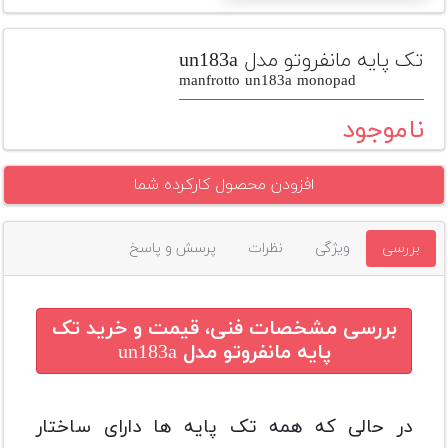
تجهیزات
مکث
تک پایه مانفروتو مدل un183a
پلاس
manfrotto un183a monopad
افزودن
ناموجود
محصول
دست
افزودن محصول کارکرده شما
دوم
لیست
بررسی
ویژگی
نظرات
پرسش و پاسخ
قیمت
دوربین
بله
بررسی مشخصات فنی، قیمت و خرید
تک
پایه مانفروتو مدل un183a
در حالی که همه تک پایه ها دارای ساختار