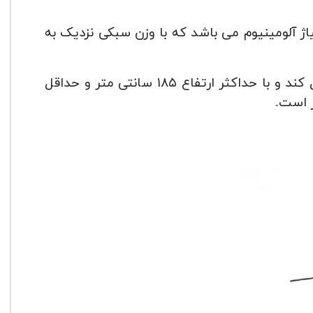
OBO MT ) تک پایه ای از آلیاژ آلومینیوم می باشد که با وزن سبکی نزدیک به
این تک پایه اوبو وزن تقریبی 20 کیلوگرم را می تواند تحمل کند و با حداکثر ارتفاع ۱۸۵ سانتی متر و حداقل