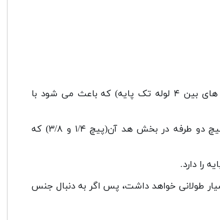
استفاده از رابط های فنری غیر پیچی بین لوله های آن(رابط های بین ۴ لوله تک پایه) که باعث می شود با
همانطور که در تطویر محصول مشخص است، استفاده از پیچ دو طرفه در بخش هد آن(پیچ ۱/۴ و ۳/۸) که
 را دارد.
بسیار طولانی خواهد داشت، پس اگر به دنبال جنس