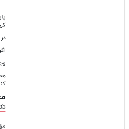
کرد
در زیر ای
اگر
وجود این ۳ پایه ا
همچ
کند
مع
تک پ
مزای