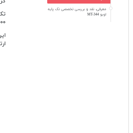
گز
معرفی، نقد و بررسی تخصصی تک پایه
اوبو MT-344
۱۴۰۰ گرم بدنه مناسبی ر
ارتفاع ۵۴ سانتی متر یک