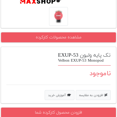
تجهیزات
مکث
پلاس
افزودن
مشاهده محصولات کارکرده
محصول
دست
دوم
تک پایه ولبون EXUP-53
لیست
Velbon EXUP-53 Monopod
قیمت
دوربین
ناموجود
بله
افزودن به مقایسه
آموزش خرید
افزودن محصول کارکرده شما