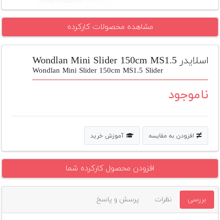
تجهیزات
مشاهده محصولات کارکرده
مکث
پلاس
اسلایدر Wondlan Mini Slider 150cm MS1.5
افزودن
محصول
Wondlan Mini Slider 150cm MS1.5 Slider
دست
دوم
ناموجود
لیست
قیمت
دوربین
افزودن به مقایسه
آموزش خرید
بله
افزودن محصول کارکرده شما
بررسی
نظرات
پرسش و پاسخ